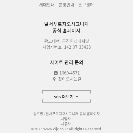
세대안내
분양안내
홍보센터
달서푸르지오시그니처
공식 홈페이지
광고대행: 우진인터내셔널
사업자번호: 142-07-35438
사이트 관리 문의
1660-4571
찾아오시는길
sns 더보기
상호명 : 달서푸르지오시그니처 공식 홈페이지
시행사 :
시공사 :
©2025 www.dljc.co.kr All Rights Reserved.